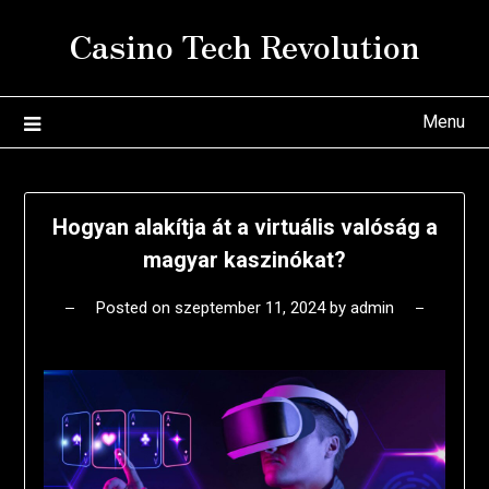
Skip
Casino Tech Revolution
to
content
Menu
Hogyan alakítja át a virtuális valóság a
magyar kaszinókat?
Posted on
szeptember 11, 2024
by
admin