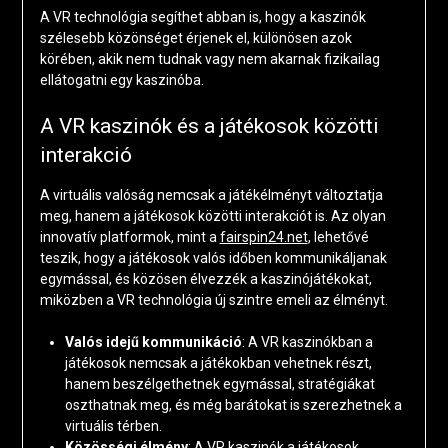
A VR technológia segíthet abban is, hogy a kaszinók
szélesebb közönséget érjenek el, különösen azok
körében, akik nem tudnak vagy nem akarnak fizikailag
ellátogatni egy kaszinóba.
A VR kaszinók és a játékosok közötti
interakció
A virtuális valóság nemcsak a játékélményt változtatja
meg, hanem a játékosok közötti interakciót is. Az olyan
innovatív platformok, mint a
fairspin24.net
, lehetővé
teszik, hogy a játékosok valós időben kommunikáljanak
egymással, és közösen élvezzék a kaszinójátékokat,
miközben a VR technológia új szintre emeli az élményt.
Valós idejű kommunikáció
: A VR kaszinókban a
játékosok nemcsak a játékokban vehetnek részt,
hanem beszélgethetnek egymással, stratégiákat
oszthatnak meg, és még barátokat is szerezhetnek a
virtuális térben.
Közösségi élmény
: A VR kaszinók a játékosok