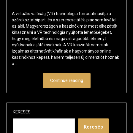
A virtuális valóság (VR) technológia forradalmasítja a
szórakoztatóipart, és a szerencsejáték-piac sem kivétel
ez alól. Magyarországon a kaszinók már most elkezdték
kihasználni a VR technológia nyújtotta lehetőségeket,
hogy még élethűbb és magával ragadóbb élményt
nyújtsanak a játékosoknak. A VR kaszinók nemcsak
izgalmas alternatívát kínálnak a hagyományos online
kaszinókhoz képest, hanem teljesen új dimenziót hoznak
a…
Continue reading
KERESÉS
Keresés