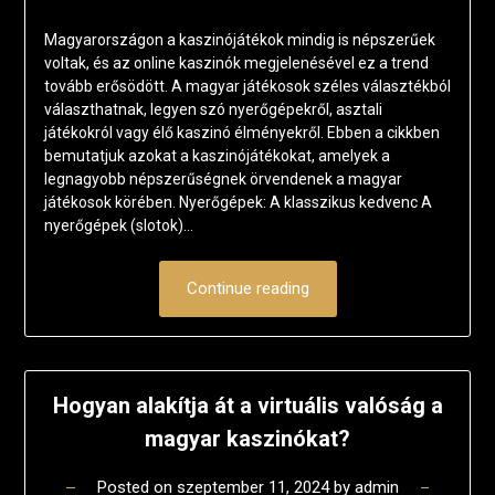
Magyarországon a kaszinójátékok mindig is népszerűek
voltak, és az online kaszinók megjelenésével ez a trend
tovább erősödött. A magyar játékosok széles választékból
választhatnak, legyen szó nyerőgépekről, asztali
játékokról vagy élő kaszinó élményekről. Ebben a cikkben
bemutatjuk azokat a kaszinójátékokat, amelyek a
legnagyobb népszerűségnek örvendenek a magyar
játékosok körében. Nyerőgépek: A klasszikus kedvenc A
nyerőgépek (slotok)…
Continue reading
Hogyan alakítja át a virtuális valóság a
magyar kaszinókat?
Posted on
szeptember 11, 2024
by
admin